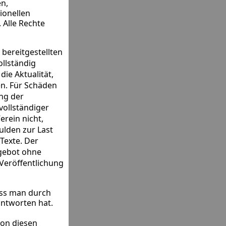
en,
ionellen
 Alle Rechte
 bereitgestellten
llständig
ie Aktualität,
nen. Für Schäden
ung der
vollständiger
erein nicht,
ulden zur Last
 Texte. Der
ngebot ohne
Veröffentlichung
ass man durch
antworten hat.
von diesen