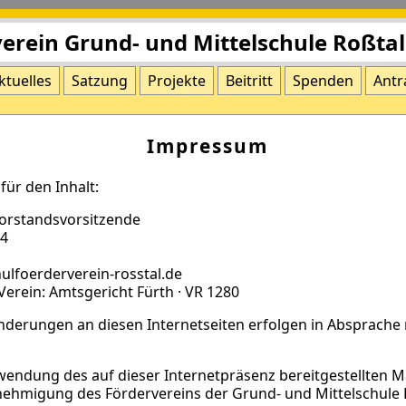
ktuelles
Satzung
Projekte
Beitritt
Spenden
Antr
Impressum
für den Inhalt:
Vorstandsvorsitzende
 4
hulfoerderverein-rosstal.de
Verein: Amtsgericht Fürth · VR 1280
nderungen an diesen Internetseiten erfolgen in Absprache
wendung des auf dieser Internetpräsenz bereitgestellten Ma
enehmigung des Fördervereins der Grund- und Mittelschule R