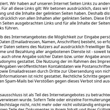
ziert. Wir haben auf unseren Internet Seiten Links zu ander
 Für all diese Links gilt: Wir betonen ausdrücklich, dass wir 
ung und die Inhalte der gelinkten Seiten haben. Deshalb dis
drücklich von allen Inhalten aller gelinkten Seiten. Diese Er
n Seiten ausgebrachten Links und für alle Inhalte der Seiten
ks führen.
lb des Internetangebotes die Möglichkeit zur Eingabe pers
Daten (Emailadressen, Namen, Anschriften) besteht, so erfo
r Daten seitens des Nutzers auf ausdrücklich freiwilliger Ba
e und Bezahlung aller angebotenen Dienste ist - soweit t
 auch ohne Angabe solcher Daten bzw. unter Angabe anon
eudonyms gestattet. Die Nutzung der im Rahmen des Impr
 Angaben veröffentlichten Kontaktdaten wie Postanschrifte
ie Emailadressen durch Dritte zur Übersendung von nich
nformationen ist nicht gestattet. Rechtliche Schritte gege
n Spam-Mails bei Verstößen gegen dieses Verbot sind aus
sausschluss ist als Teil des Internetangebotes zu betracht
 verwiesen wurde. Sofern Teile oder einzelne Formulierunge
echtslage nicht, nicht mehr oder nicht vollständig entsprec
igen Teile des Dokumentes in ihrem Inhalt und ihrer Gültig