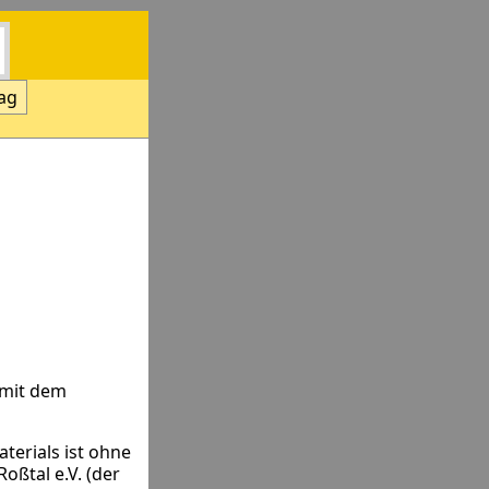
ag
 mit dem
terials ist ohne
oßtal e.V. (der