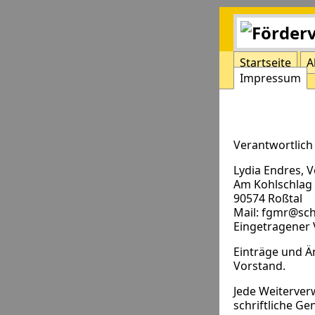
Startseite
A
Impressum
Verantwortlich 
Lydia Endres, 
Am Kohlschlag
90574 Roßtal
Mail: fgmr@sc
Eingetragener 
Einträge und Ä
Vorstand.
Jede Weiterver
schriftliche G