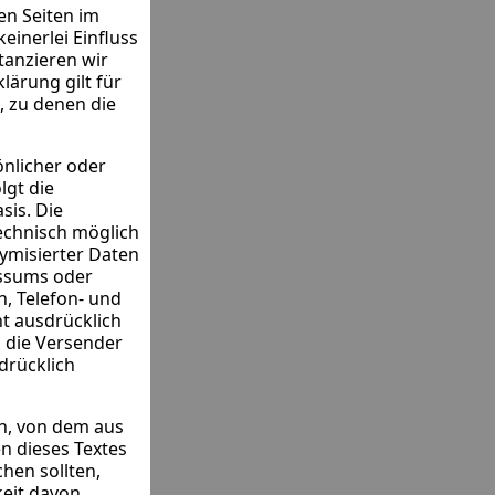
en Seiten im
keinerlei Einfluss
tanzieren wir
klärung gilt für
, zu denen die
önlicher oder
lgt die
sis. Die
echnisch möglich
ymisierter Daten
essums oder
n, Telefon- und
t ausdrücklich
n die Versender
drücklich
en, von dem aus
n dieses Textes
hen sollten,
keit davon