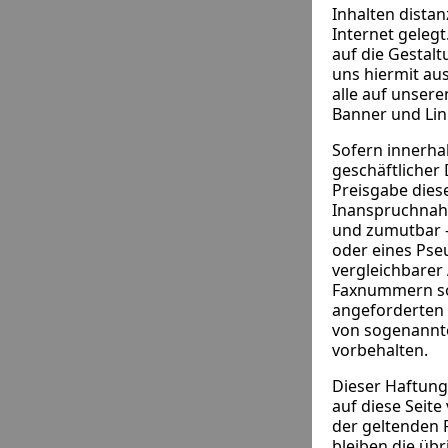
Inhalten distan
Internet gelegt.
auf die Gestalt
uns hiermit aus
alle auf unsere
Banner und Lin
Sofern innerha
geschäftlicher 
Preisgabe diese
Inanspruchnahm
und zumutbar -
oder eines Ps
vergleichbarer
Faxnummern sow
angeforderten I
von sogenannte
vorbehalten.
Dieser Haftung
auf diese Seite
der geltenden R
bleiben die übr