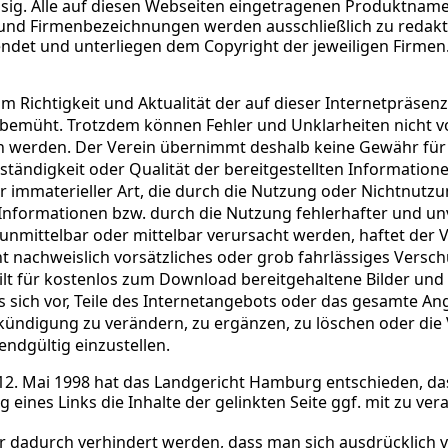
ssig. Alle auf diesen Webseiten eingetragenen Produktnam
nd Firmenbezeichnungen werden ausschließlich zu redakt
det und unterliegen dem Copyright der jeweiligen Firmen.
um Richtigkeit und Aktualität der auf dieser Internetpräsenz
bemüht. Trotzdem können Fehler und Unklarheiten nicht vo
 werden. Der Verein übernimmt deshalb keine Gewähr für d
llständigkeit oder Qualität der bereitgestellten Informatio
er immaterieller Art, die durch die Nutzung oder Nichtnutz
nformationen bzw. durch die Nutzung fehlerhafter und un
unmittelbar oder mittelbar verursacht werden, haftet der V
t nachweislich vorsätzliches oder grob fahrlässiges Versch
 gilt für kostenlos zum Download bereitgehaltene Bilder und
es sich vor, Teile des Internetangebots oder das gesamte A
ündigung zu verändern, zu ergänzen, zu löschen oder die 
endgültig einzustellen.
 12. Mai 1998 hat das Landgericht Hamburg entschieden, d
 eines Links die Inhalte der gelinkten Seite ggf. mit zu ver
nur dadurch verhindert werden, dass man sich ausdrücklich 