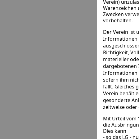
Verein) unzulä
Warenzeichen u
Zwecken verwen
vorbehalten.
Der Verein ist 
Informationen 
ausgeschlossen
Richtigkeit, Vo
materieller od
dargebotenen I
Informationen 
sofern ihm nich
fällt. Gleiches
Verein behält 
gesonderte Ank
zeitweise oder 
Mit Urteil vom
die Ausbringung
Dies kann
- so das LG - 